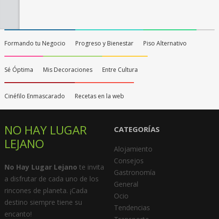
Formando tu Negocio
Progreso y Bienestar
Piso Alternativo
Sé Óptima
Mis Decoraciones
Entre Cultura
Cinéfilo Enmascarado
Recetas en la web
NO HAY LUGAR
CATEGORÍAS
LEJANO
Alojamiento
Consejos
No Hay Lugar Lejano
te invita
Gastronomía
a disfrutar de cada uno de los
General
rincones de planeta. ¡Cada
Ocio
destino siempre tiene su
Tendencias
encanto!