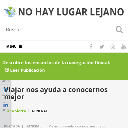
MENU
Descubre los encantos de la navegación fluvial:
C
cruceros por ríos inolvidables
t
Leer Publicación
SHARE
Viajar nos ayuda a conocernos
mejor
TWEET
SHARE
Ana Sierra
GENERAL
PORTADA
|
GENERAL
|
Viajar nos ayuda a conocernos mejor