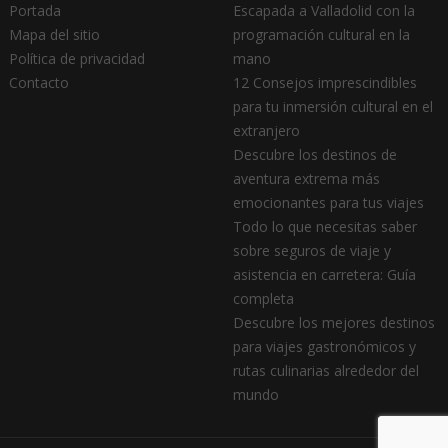
Portada
Escapada a Valladolid con la
Mapa del sitio
programación cultural en la
Política de privacidad
mano
Contacto
12 Consejos imprescindibles
para tu inmersión cultural en el
extranjero
Descubre los destinos de
aventura extrema más
emocionantes para tus viajes
Todo lo que necesitas saber
sobre seguros de viaje y
asistencia en carretera: Guía
completa
Descubre los mejores destinos
para viajes gastronómicos y
rutas culinarias alrededor del
mundo