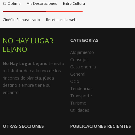
Sé Óptima
Mis Decoraciones
Entre Cultura
Cinéfilo Enmascarado
Recetas en la web
NO HAY LUGAR
CATEGORÍAS
LEJANO
Alojamiento
Consejos
No Hay Lugar Lejano
te invita
Gastronomía
a disfrutar de cada uno de los
General
rincones de planeta. ¡Cada
Ocio
destino siempre tiene su
Tendencias
encanto!
Transporte
Turismo
Utilidades
OTRAS SECCIONES
PUBLICACIONES RECIENTES