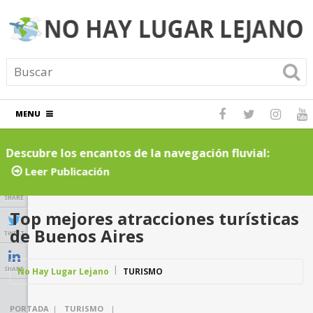
MENU
Descubre los encantos de la navegación fluvial:
C
cruceros por ríos inolvidables
t
Leer Publicación
SHARE
Top mejores atracciones turísticas
de Buenos Aires
TWEET
SHARE
No Hay Lugar Lejano
TURISMO
PORTADA
|
TURISMO
|