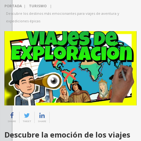
PORTADA
|
TURISMO
|
Descubre los destinos más emocionantes para viajes de aventura y
expediciones épicas
SHARE
TWEET
SHARE
Descubre la emoción de los viajes