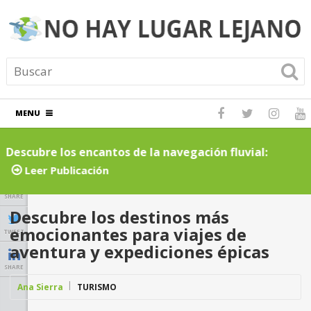
MENU
Descubre los encantos de la navegación fluvial:
C
cruceros por ríos inolvidables
t
Leer Publicación
SHARE
Descubre los destinos más
emocionantes para viajes de
TWEET
aventura y expediciones épicas
SHARE
Ana Sierra
TURISMO