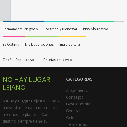
Formando tu Negocio
Progreso y Bienestar
Piso Alternativo
Sé Óptima
Mis Decoraciones
Entre Cultura
Cinéfilo Enmascarado
Recetas en la web
NO HAY LUGAR
CATEGORÍAS
LEJANO
Alojamiento
Consejos
No Hay Lugar Lejano
te invita
Gastronomía
a disfrutar de cada uno de los
General
rincones de planeta. ¡Cada
Ocio
destino siempre tiene su
Tendencias