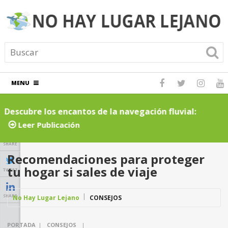
MENU
Descubre los encantos de la navegación fluvial:
C
cruceros por ríos inolvidables
t
Leer Publicación
SHARE
Recomendaciones para proteger
tu hogar si sales de viaje
TWEET
SHARE
No Hay Lugar Lejano
CONSEJOS
PORTADA
|
CONSEJOS
|