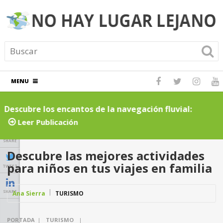
MENU
Descubre los encantos de la navegación fluvial:
C
cruceros por ríos inolvidables
t
Leer Publicación
SHARE
Descubre las mejores actividades
para niños en tus viajes en familia
TWEET
SHARE
Ana Sierra
TURISMO
PORTADA
|
TURISMO
|