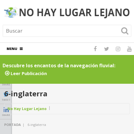
MENU
Descubre los encantos de la navegación fluvial:
C
cruceros por ríos inolvidables
t
Leer Publicación
SHARE
6-inglaterra
TWEET
No Hay Lugar Lejano
SHARE
PORTADA
|
6-inglaterra