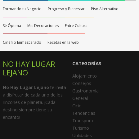
Formando tu Negocio
Progreso y Bienestar
Piso Alternativo
Sé Óptima
Mis Decoraciones
Entre Cultura
Cinéfilo Enmascarado
Recetas en la web
NO HAY LUGAR
CATEGORÍAS
LEJANO
Alojamiento
Consejos
No Hay Lugar Lejano
te invita
Gastronomía
a disfrutar de cada uno de los
General
rincones de planeta. ¡Cada
Ocio
destino siempre tiene su
Tendencias
encanto!
Transporte
Turismo
Utilidades