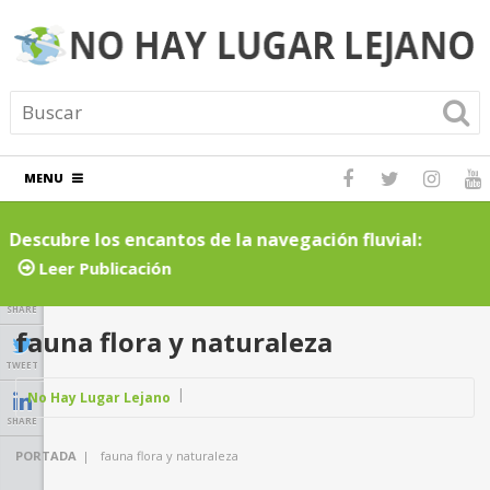
MENU
Descubre los encantos de la navegación fluvial:
C
cruceros por ríos inolvidables
t
Leer Publicación
SHARE
fauna flora y naturaleza
TWEET
No Hay Lugar Lejano
SHARE
PORTADA
|
fauna flora y naturaleza