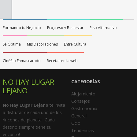
Formando tu Negocio
Progreso y Bienestar
Piso Alternativo
Sé Óptima
Mis Decoraciones
Entre Cultura
Cinéfilo Enmascarado
Recetas en la web
NO HAY LUGAR
CATEGORÍAS
LEJANO
Alojamiento
Consejos
No Hay Lugar Lejano
te invita
Gastronomía
a disfrutar de cada uno de los
General
rincones de planeta. ¡Cada
Ocio
destino siempre tiene su
Tendencias
encanto!