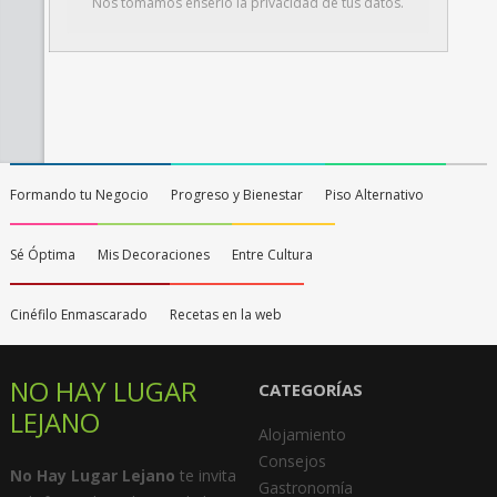
Nos tomamos enserio la privacidad de tus datos.
Formando tu Negocio
Progreso y Bienestar
Piso Alternativo
Sé Óptima
Mis Decoraciones
Entre Cultura
Cinéfilo Enmascarado
Recetas en la web
NO HAY LUGAR
CATEGORÍAS
LEJANO
Alojamiento
Consejos
No Hay Lugar Lejano
te invita
Gastronomía