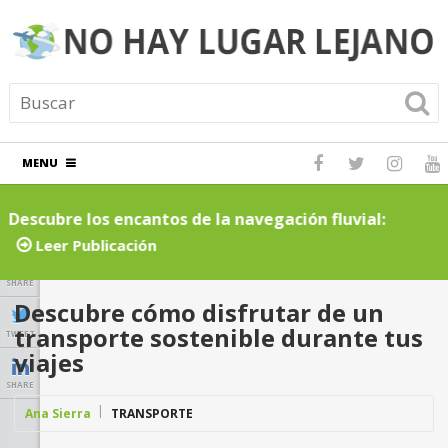
MENU
Descubre los encantos de la navegación fluvial:
C
cruceros por ríos inolvidables
t
Leer Publicación
SHARE
Descubre cómo disfrutar de un
transporte sostenible durante tus
TWEET
viajes
SHARE
Ana Sierra
TRANSPORTE