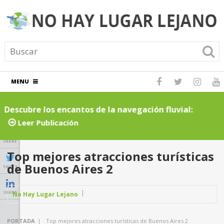
MENU
Descubre los encantos de la navegación fluvial:
C
cruceros por ríos inolvidables
t
Leer Publicación
SHARE
Top mejores atracciones turísticas
de Buenos Aires 2
TWEET
SHARE
No Hay Lugar Lejano
PORTADA
|
Top mejores atracciones turísticas de Buenos Aires 2