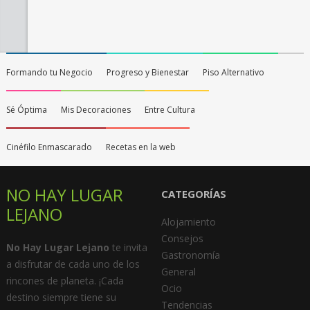
Formando tu Negocio
Progreso y Bienestar
Piso Alternativo
Sé Óptima
Mis Decoraciones
Entre Cultura
Cinéfilo Enmascarado
Recetas en la web
NO HAY LUGAR
CATEGORÍAS
LEJANO
Alojamiento
Consejos
No Hay Lugar Lejano
te invita
Gastronomía
a disfrutar de cada uno de los
General
rincones de planeta. ¡Cada
Ocio
destino siempre tiene su
Tendencias