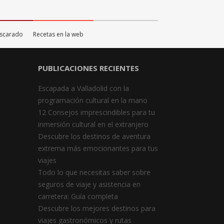
ascarado
Recetas en la web
PUBLICACIONES RECIENTES
Escapada a Valladolid con la
programación cultural en la mano
12 Consejos imprescindibles para tu
inmersión cultural en el extranjero
Descubre los destinos de aventura
extrema más emocionantes para tus
viajes
Todo lo que necesitas saber sobre
seguros de viaje y asistencia en
carretera: Guía completa
Descubre los mejores destinos para
viajes gastronómicos y rutas