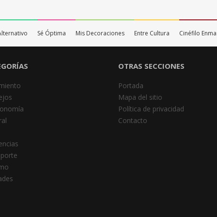
Alternativo
Sé Óptima
Mis Decoraciones
Entre Cultura
Cinéfilo Enm
EGORÍAS
OTRAS SECCIONES
miento
Portada
ejos
Mapa del sitio
ronomía
Política de privacidad
al
Contacto
encias
porte
smo
dades