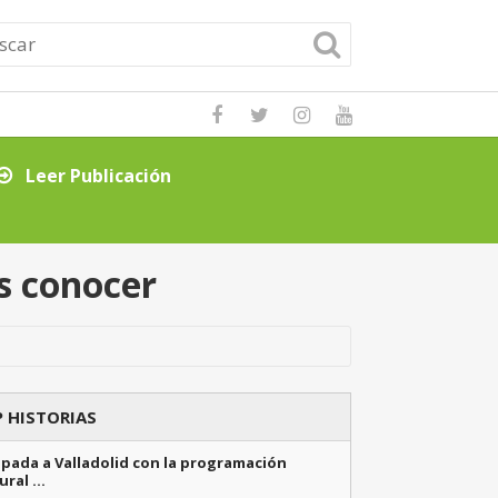
Leer Publicación
Consejos clave p
es conocer
 HISTORIAS
pada a Valladolid con la programación
ural …