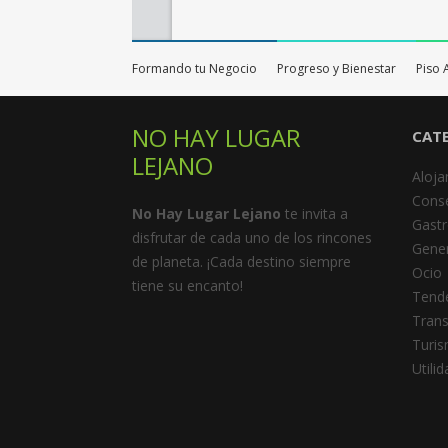
Formando tu Negocio
Progreso y Bienestar
Piso 
NO HAY LUGAR
CAT
LEJANO
Aloja
Cons
No Hay Lugar Lejano
te invita a
Gast
disfrutar de cada uno de los rincones
Gener
de planeta. ¡Cada destino siempre
Ocio
tiene su encanto!
Tend
Trans
Turi
Utili