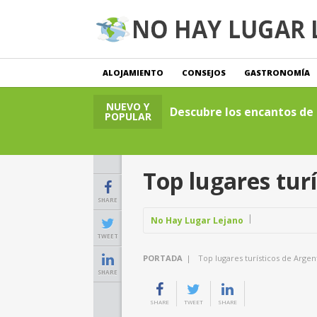
ALOJAMIENTO
CONSEJOS
GASTRONOMÍA
NUEVO Y
Descubre los encantos de l
POPULAR
Top lugares tur
SHARE
No Hay Lugar Lejano
TWEET
PORTADA
|
Top lugares turísticos de Arg
SHARE
SHARE
TWEET
SHARE