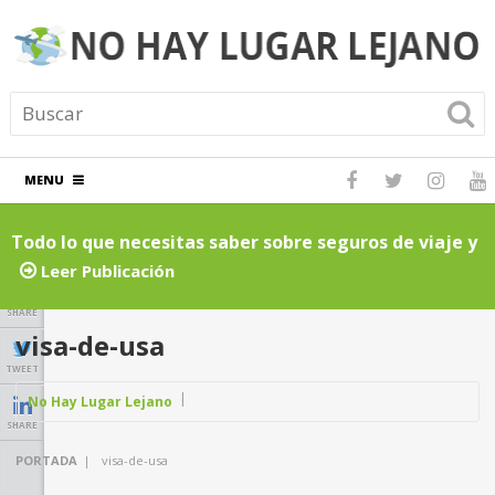
MENU
Todo lo que necesitas saber sobre seguros de viaje y
N
asistencia en carretera: Guía completa
Leer Publicación
SHARE
visa-de-usa
TWEET
No Hay Lugar Lejano
SHARE
PORTADA
|
visa-de-usa