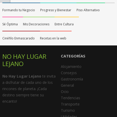
Formando tu Negocio
Progreso y Bienestar
Piso Alternativo
Sé Óptima
Mis Decoraciones
Entre Cultura
Cinéfilo Enmascarado
Recetas en la web
NO HAY LUGAR
CATEGORÍAS
LEJANO
Alojamiento
Consejos
No Hay Lugar Lejano
te invita
Gastronomía
a disfrutar de cada uno de los
General
rincones de planeta. ¡Cada
Ocio
destino siempre tiene su
Tendencias
encanto!
Transporte
Turismo
Utilidades