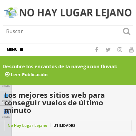
MENU
Descubre los encantos de la navegación fluvial:
C
cruceros por ríos inolvidables
t
Leer Publicación
SHARE
Los mejores sitios web para
conseguir vuelos de último
TWEET
minuto
SHARE
No Hay Lugar Lejano
UTILIDADES