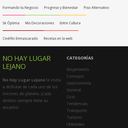
Formando tu Negocio
Progreso y Bienestar
Piso Alternativo
Sé Óptima
Mis Decoraciones
Entre Cultura
Cinéfilo Enmascarado
Recetas en la web
NO HAY LUGAR
CATEGORÍAS
LEJANO
Alojamiento
Consejos
No Hay Lugar Lejano
te invita
Gastronomía
a disfrutar de cada uno de los
General
rincones de planeta. ¡Cada
Ocio
destino siempre tiene su
Tendencias
encanto!
Transporte
Turismo
Utilidades