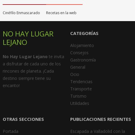
Cinéfilo Enmascarado
Recetas en la web
NO HAY LUGAR
CATEGORÍAS
LEJANO
Alojamiento
Consejos
No Hay Lugar Lejano
te invita
Gastronomía
a disfrutar de cada uno de los
General
rincones de planeta. ¡Cada
Ocio
destino siempre tiene su
Tendencias
encanto!
Transporte
Turismo
Utilidades
OTRAS SECCIONES
PUBLICACIONES RECIENTES
Portada
Escapada a Valladolid con la