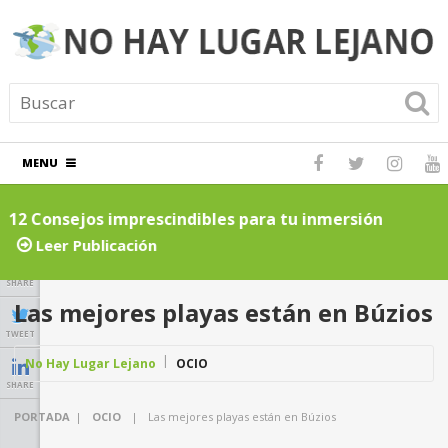
MENU
ón
Todo lo que necesitas saber sobre seguros de v
asistencia en carretera: Guía completa
Leer Publicación
SHARE
Las mejores playas están en Búzios
TWEET
No Hay Lugar Lejano
OCIO
SHARE
PORTADA
|
OCIO
|
Las mejores playas están en Búzios