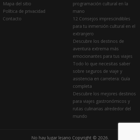
Mapa del sitio
programación cultural en la
Política de privacidad
mano
Contacto
12 Consejos imprescindibles
para tu inmersión cultural en el
extranjero
Descubre los destinos de
aventura extrema más
emocionantes para tus viajes
Todo lo que necesitas saber
sobre seguros de viaje y
asistencia en carretera: Guía
completa
Descubre los mejores destinos
para viajes gastronómicos y
rutas culinarias alrededor del
mundo
No hay lugar lejano
Copyright © 2026.