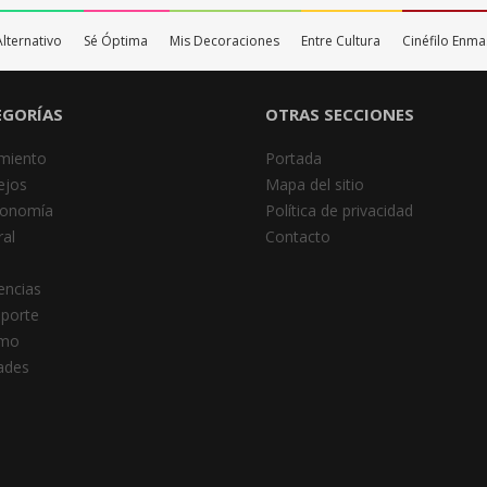
Alternativo
Sé Óptima
Mis Decoraciones
Entre Cultura
Cinéfilo Enm
EGORÍAS
OTRAS SECCIONES
miento
Portada
ejos
Mapa del sitio
ronomía
Política de privacidad
al
Contacto
encias
porte
smo
dades