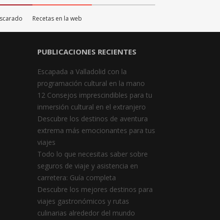
ascarado
Recetas en la web
PUBLICACIONES RECIENTES
Escapada a Valladolid con la
programación cultural en la mano
12 Consejos imprescindibles para tu
inmersión cultural en el extranjero
Descubre los destinos de aventura
extrema más emocionantes para tus
viajes
Todo lo que necesitas saber sobre
seguros de viaje y asistencia en
carretera: Guía completa
Descubre los mejores destinos para
viajes gastronómicos y rutas
culinarias alrededor del mundo