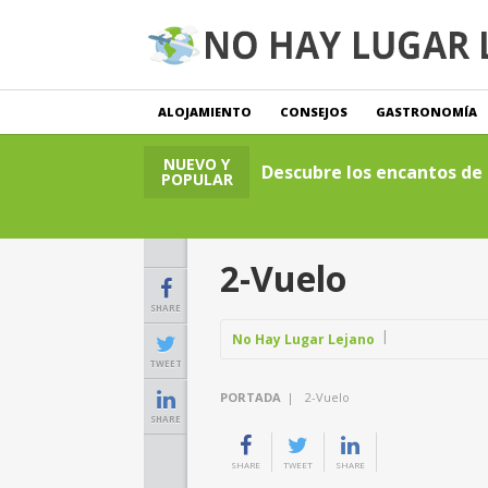
ALOJAMIENTO
CONSEJOS
GASTRONOMÍA
NUEVO Y
Descubre los encantos de l
POPULAR
2-Vuelo
SHARE
No Hay Lugar Lejano
TWEET
PORTADA
|
2-Vuelo
SHARE
SHARE
TWEET
SHARE