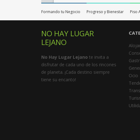
Formando tu Negocio
Progreso y Bienestar
Piso 
NO HAY LUGAR
CAT
LEJANO
Aloja
Cons
No Hay Lugar Lejano
te invita a
Gast
disfrutar de cada uno de los rincones
Gener
de planeta. ¡Cada destino siempre
Ocio
tiene su encanto!
Tend
Trans
Turi
Utili