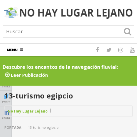
MENU
Descubre los encantos de la navegación fluvial:
C
cruceros por ríos inolvidables
t
Leer Publicación
SHARE
13-turismo egipcio
TWEET
No Hay Lugar Lejano
SHARE
PORTADA
|
13-turismo egipcio