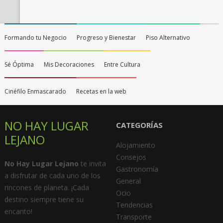
Formando tu Negocio
Progreso y Bienestar
Piso Alternativo
Sé Óptima
Mis Decoraciones
Entre Cultura
Cinéfilo Enmascarado
Recetas en la web
NO HAY LUGAR
CATEGORÍAS
LEJANO
Alojamiento
Consejos
No Hay Lugar Lejano
te invita
Gastronomía
a disfrutar de cada uno de los
General
rincones de planeta. ¡Cada
Ocio
destino siempre tiene su
Tendencias
encanto!
Transporte