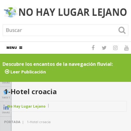
MENU
Descubre los encantos de la navegación fluvial:
C
cruceros por ríos inolvidables
t
Leer Publicación
SHARE
1-Hotel croacia
TWEET
No Hay Lugar Lejano
SHARE
PORTADA
|
1-Hotel croacia