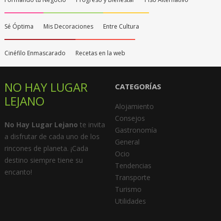
Sé Óptima
Mis Decoraciones
Entre Cultura
Cinéfilo Enmascarado
Recetas en la web
NO HAY LUGAR
CATEGORÍAS
LEJANO
Alojamiento
Consejos
No Hay Lugar Lejano
te invita
Gastronomía
a disfrutar de cada uno de los
General
rincones de planeta. ¡Cada
Ocio
destino siempre tiene su
Tendencias
encanto!
Transporte
Turismo
Utilidades