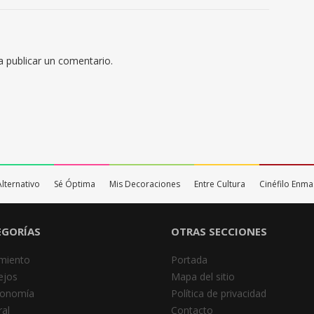
 publicar un comentario.
Alternativo
Sé Óptima
Mis Decoraciones
Entre Cultura
Cinéfilo Enm
EGORÍAS
OTRAS SECCIONES
miento
Portada
ejos
Mapa del sitio
ronomía
Política de privacidad
al
Contacto