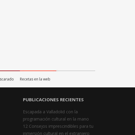
ascarado
Recetas en la web
PUBLICACIONES RECIENTES
Escapada a Valladolid con la
programación cultural en la mano
12 Consejos imprescindibles para tu
inmersión cultural en el extranjero