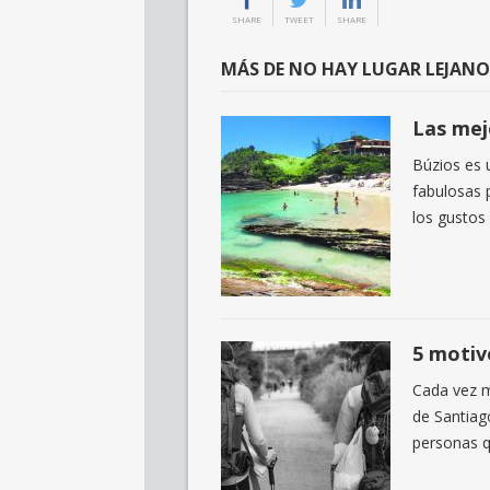
SHARE
TWEET
SHARE
MÁS DE NO HAY LUGAR LEJANO
Las mej
Búzios es 
fabulosas 
los gustos
5 motiv
Cada vez m
de Santiag
personas q