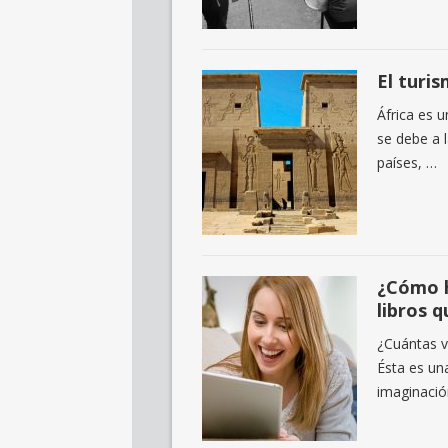
El turi
África es u
se debe a l
países, …
¿Cómo h
libros q
¿Cuántas v
Ésta es una
imaginació