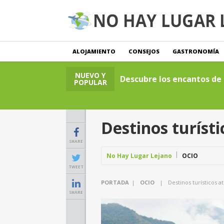
ALOJAMIENTO
CONSEJOS
GASTRONOMÍA
NUEVO Y
Descubre los encantos de l
POPULAR
Destinos turísti
SHARE
No Hay Lugar Lejano
OCIO
TWEET
PORTADA
|
OCIO
|
Destinos turísticos at
SHARE