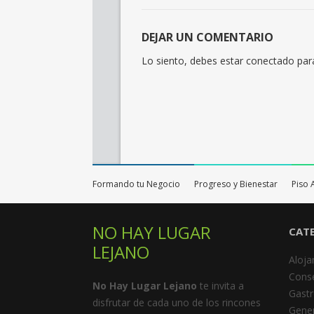
DEJAR UN COMENTARIO
Lo siento, debes estar
conectado
para
Formando tu Negocio
Progreso y Bienestar
Piso 
NO HAY LUGAR
CAT
LEJANO
Aloja
Cons
No Hay Lugar Lejano
te invita a
Gast
disfrutar de cada uno de los rincones
Gener