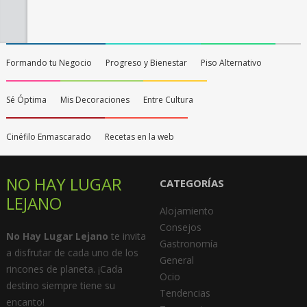
Formando tu Negocio
Progreso y Bienestar
Piso Alternativo
Sé Óptima
Mis Decoraciones
Entre Cultura
Cinéfilo Enmascarado
Recetas en la web
NO HAY LUGAR
CATEGORÍAS
LEJANO
Alojamiento
Consejos
No Hay Lugar Lejano
te invita
Gastronomía
a disfrutar de cada uno de los
General
rincones de planeta. ¡Cada
Ocio
destino siempre tiene su
Tendencias
encanto!