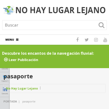
MENU
Descubre los encantos de la navegación fluvial:
C
cruceros por ríos inolvidables
t
Leer Publicación
SHARE
pasaporte
TWEET
No Hay Lugar Lejano
SHARE
PORTADA
|
pasaporte