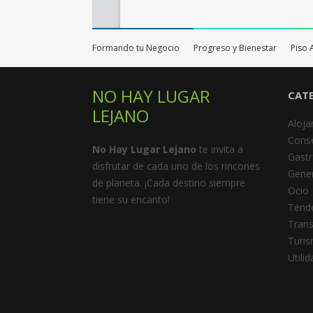
Formando tu Negocio
Progreso y Bienestar
Piso 
NO HAY LUGAR
CAT
LEJANO
Aloja
Cons
No Hay Lugar Lejano
te invita a
Gast
disfrutar de cada uno de los rincones
Gener
de planeta. ¡Cada destino siempre
Ocio
tiene su encanto!
Tend
Trans
Turi
Utili