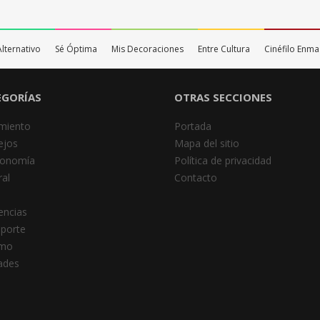
Alternativo
Sé Óptima
Mis Decoraciones
Entre Cultura
Cinéfilo Enm
EGORÍAS
OTRAS SECCIONES
miento
Portada
ejos
Mapa del sitio
ronomía
Política de privacidad
al
Contacto
encias
porte
smo
dades