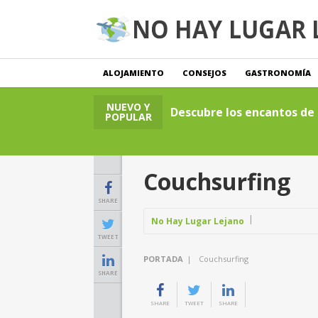
ALOJAMIENTO
CONSEJOS
GASTRONOMÍA
NUEVO Y
Descubre los encantos de l
POPULAR
Couchsurfing
SHARE
No Hay Lugar Lejano
TWEET
PORTADA
|
Couchsurfing
SHARE
SHARE
TWEET
SHARE