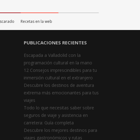
ascarado
Recetas en la web
PUBLICACIONES RECIENTES
Escapada a Valladolid con la
programación cultural en la mano
12 Consejos imprescindibles para tu
inmersión cultural en el extranjero
Descubre los destinos de aventura
extrema más emocionantes para tus
viajes
Todo lo que necesitas saber sobre
seguros de viaje y asistencia en
carretera: Guía completa
Descubre los mejores destinos para
viajes gastronómicos y rutas