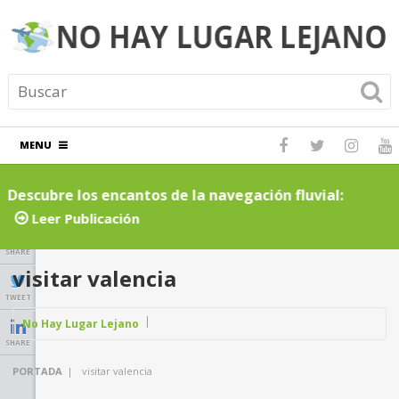
MENU
Descubre los encantos de la navegación fluvial:
C
cruceros por ríos inolvidables
t
Leer Publicación
SHARE
visitar valencia
TWEET
No Hay Lugar Lejano
SHARE
PORTADA
|
visitar valencia