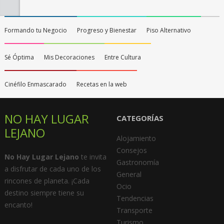
Formando tu Negocio
Progreso y Bienestar
Piso Alternativo
Sé Óptima
Mis Decoraciones
Entre Cultura
Cinéfilo Enmascarado
Recetas en la web
NO HAY LUGAR
CATEGORÍAS
LEJANO
Alojamiento
Consejos
No Hay Lugar Lejano
te invita
Gastronomía
a disfrutar de cada uno de los
General
rincones de planeta. ¡Cada
Ocio
destino siempre tiene su
Tendencias
encanto!
Transporte
Turismo