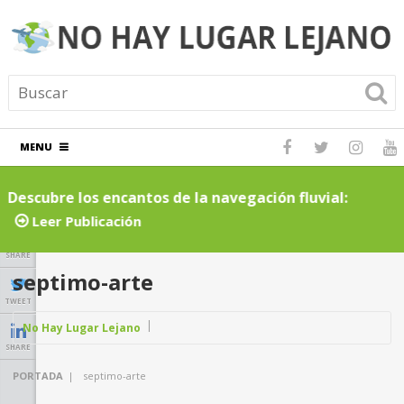
MENU
Descubre los encantos de la navegación fluvial:
C
cruceros por ríos inolvidables
t
Leer Publicación
SHARE
septimo-arte
TWEET
No Hay Lugar Lejano
SHARE
PORTADA
|
septimo-arte