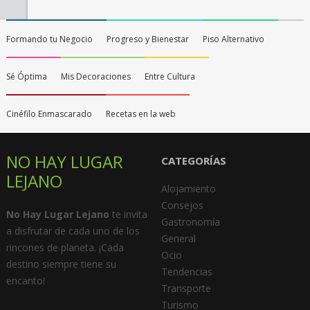
Formando tu Negocio
Progreso y Bienestar
Piso Alternativo
Sé Óptima
Mis Decoraciones
Entre Cultura
Cinéfilo Enmascarado
Recetas en la web
NO HAY LUGAR
CATEGORÍAS
LEJANO
Alojamiento
Consejos
No Hay Lugar Lejano
te invita
Gastronomía
a disfrutar de cada uno de los
General
rincones de planeta. ¡Cada
Ocio
destino siempre tiene su
Tendencias
encanto!
Transporte
Turismo