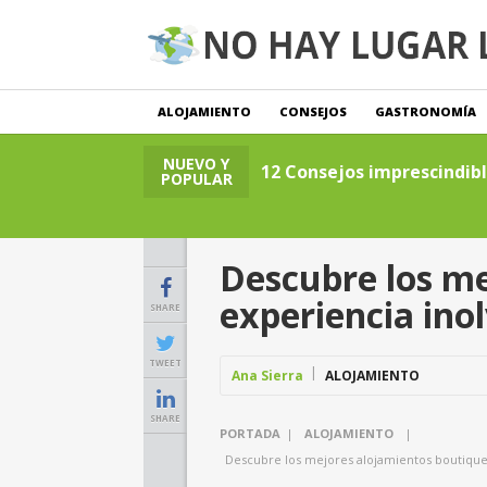
ALOJAMIENTO
CONSEJOS
GASTRONOMÍA
NUEVO Y
ublicación
Todo lo que necesita
POPULAR
Descubre los me
experiencia ino
SHARE
TWEET
Ana Sierra
ALOJAMIENTO
SHARE
PORTADA
|
ALOJAMIENTO
|
Descubre los mejores alojamientos boutique 