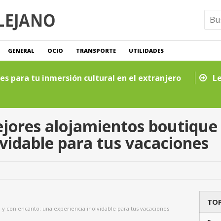
GENERAL
OCIO
TRANSPORTE
UTILIDADES
s saber sobre seguros de viaje y asistencia en carretera
jores alojamientos boutique
lvidable para tus vacaciones
TOP
y con encanto: una experiencia inolvidable para tus vacaciones