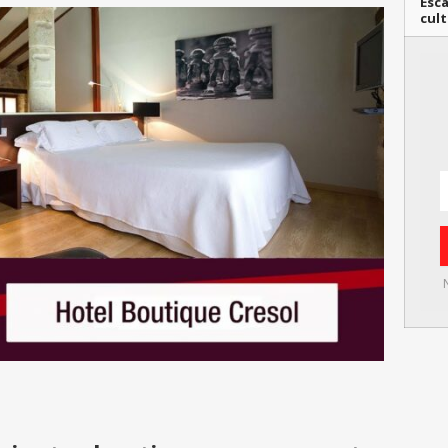
Esca
cult