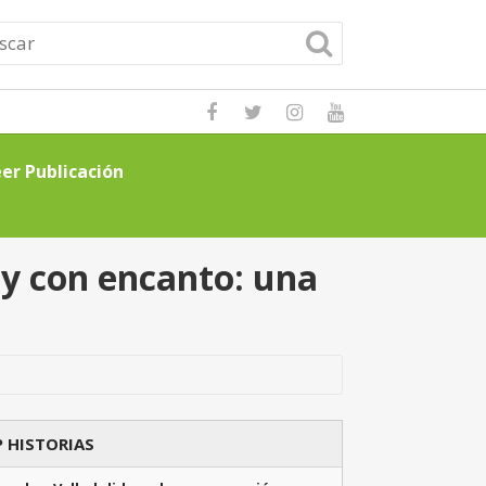
: Guía completa
Leer Publicación
No dejes de
 y con encanto: una
 HISTORIAS